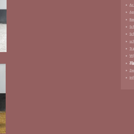
Ac
Ap
Re
Sc
Sc
sc
Tr
Wi
Zi
Zw
In