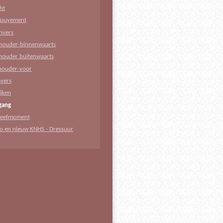
ht
puyement
nvers
houder-binnenwaarts
houder buitenwaarts
houder-voor
avers
jken
jgang
eefmoment
fo en nieuw KNHS - Dressuur