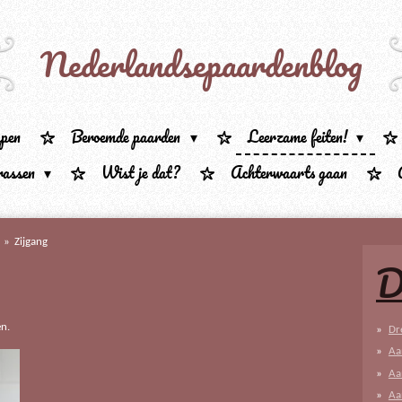
Nederlandsepaardenblog
ppen
Beroemde paarden
Leerzame feiten!
rassen
Wist je dat?
Achterwaarts gaan
»
Zijgang
D
en.
Dr
Aa
Aa
Aa