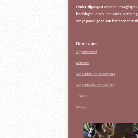
Onder
zijgangen
worden bewegingen va
hoefslagen lopen. Een aantal oefenin
om je paard goed aan het been te mak
Denk aan:
Appuyement
Renvers
Schouder-binnenwaarts
Schouder buitenwaarts
Travers
Wijken