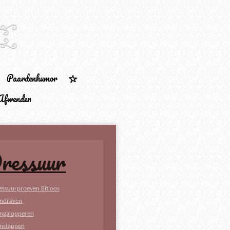
Paardenhumor
Afwenden
ressuur
essuurproeven Bitloos
ndraven
ngalopperen
nstappen