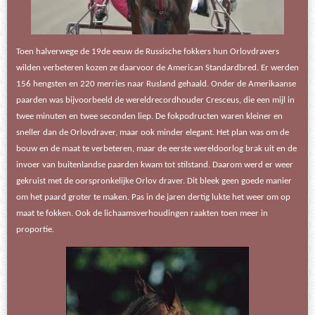
Toen halverwege de 19de eeuw de Russische fokkers hun Orlovdravers
wilden verbeteren kozen ze daarvoor de American Standardbred. Er werden
156 hengsten en 220 merries naar Rusland gehaald. Onder de Amerikaanse
paarden was bijvoorbeeld de wereldrecordhouder Cresceus, die een mijl in
twee minuten en twee seconden liep. De fokpodructen waren kleiner en
sneller dan de Orlovdraver, maar ook minder elegant. Het plan was om de
bouw en de maat te verbeteren, maar de eerste wereldoorlog brak uit en de
invoer van buitenlandse paarden kwam tot stilstand. Daarom werd er weer
gekruist met de oorspronkelijke Orlov draver. Dit bleek geen goede manier
om het paard groter te maken. Pas in de jaren dertig lukte het weer om op
maat te fokken. Ook de lichaamsverhoudingen raakten toen meer in
proportie.