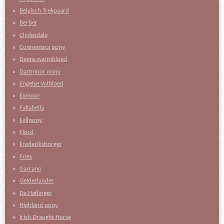
Belgisch Trekpaard
Berber
Clydesdale
Connemara pony
Deens warmbloed
Dartmoor pony
Engelse Volbloed
Exmoor
Fallabella
Fellpony
Fjord
Frederiksborger
Fries
Garrano
Gelderlander
De Haflinger
Highland pony
Irish Draught Horse