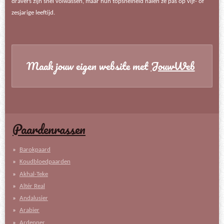
dravers zijn snel volwassen, maar hun topsnelheid halen ze pas op vijf- of
zesjarige leeftijd.
Maak jouw eigen website met
JouwWeb
Paardenrassen
Barokpaard
Koudbloedpaarden
Akhal-Teke
Altér Real
Andalusier
Arabier
Ardenner