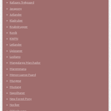
Italiaans Trekpaard
Javapony
Jutlander
Kladruber
Knabstrupper
Konik
KWPN
Letlander
Lipizzaner
Lusitano
Mangalarga Marchador
Maremmana
Menorcaanse Paard
Murgese
Mustang
Napolitaner
New Forest Pony
Noriker