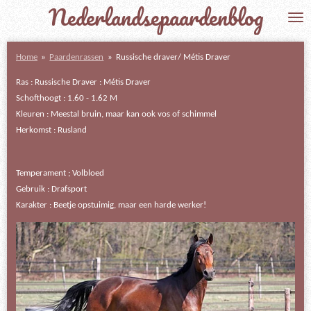
Nederlandsepaardenblog
Ga
direct
naar
Home
»
Paardenrassen
»
Russische draver/ Métis Draver
de
hoofdinhoud
Ras : Russische Draver : Métis Draver
Schofthoogt : 1.60 - 1.62 M
Kleuren : Meestal bruin, maar kan ook vos of schimmel
Herkomst : Rusland
Temperament ; Volbloed
Gebruik : Drafsport
Karakter : Beetje opstuimig, maar een harde werker!