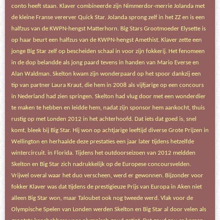
conto heeft staan. Klaver combineerde zijn Nimmerdor-merrie Jolanda met
de kleine Franse vererver Quick Star. Jolanda sprong zelf in het ZZ en is een
halfzus van de KWPN-hengst Matterhorn. Big Stars Grootmoeder Elysette is
op haar beurt een halfzus van de KWPN-hengst Amethist. Klaver zette een
jonge Big Star zelf op bescheiden schaal in voor zijn fokkerij. Het fenomeen
in de dop belandde als jong paard tevens in handen van Mario Everse en
Alan Waldman. Skelton kwam zijn wonderpaard op het spoor dankzij een
tip van partner Laura Kraut, die hem in 2008 als vijfjarige op een concours
in Nederland had zien springen. Skelton had vlug door met een wonderdier
te maken te hebben en leidde hem, nadat zijn sponsor hem aankocht, thuis
rustig op met Londen 2012 in het achterhoofd. Dat iets dat goed is, snel
komt, bleek bij Big Star. Hij won op achtjarige leeftijd diverse Grote Prijzen in
Wellington en herhaalde deze prestaties een jaar later tijdens hetzelfde
wintercircuit. in Florida. Tijdens het outdoorseizoen van 2012 meldden
Skelton en Big Star zich nadrukkelijk op de Europese concoursvelden.
Vrijwel overal waar het duo verscheen, werd er gewonnen. Bijzonder voor
fokker Klaver was dat tijdens de prestigieuze Prijs van Europa in Aken niet
alleen Big Star won, maar Taloubet ook nog tweede werd. Vlak voor de
Olympische Spelen van Londen werden Skelton en Big Star al door velen als