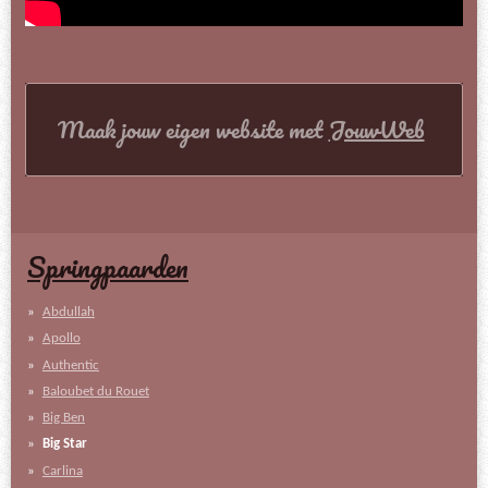
Maak jouw eigen website met
JouwWeb
Springpaarden
Abdullah
Apollo
Authentic
Baloubet du Rouet
Big Ben
Big Star
Carlina