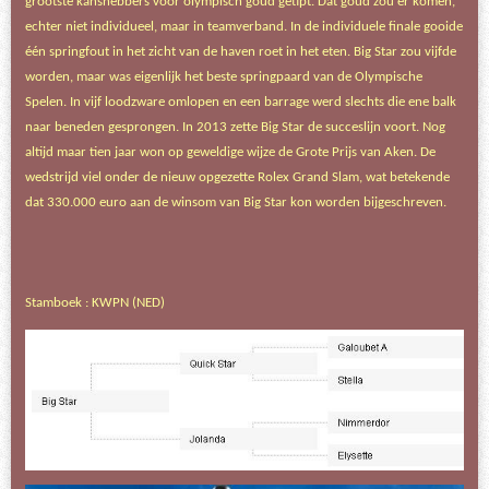
grootste kanshebbers voor olympisch goud getipt. Dat goud zou er komen,
echter niet individueel, maar in teamverband. In de individuele finale gooide
één springfout in het zicht van de haven roet in het eten. Big Star zou vijfde
worden, maar was eigenlijk het beste springpaard van de Olympische
Spelen. In vijf loodzware omlopen en een barrage werd slechts die ene balk
naar beneden gesprongen. In 2013 zette Big Star de succeslijn voort. Nog
altijd maar tien jaar won op geweldige wijze de Grote Prijs van Aken. De
wedstrijd viel onder de nieuw opgezette Rolex Grand Slam, wat betekende
dat 330.000 euro aan de winsom van Big Star kon worden bijgeschreven.
Stamboek : KWPN (NED)