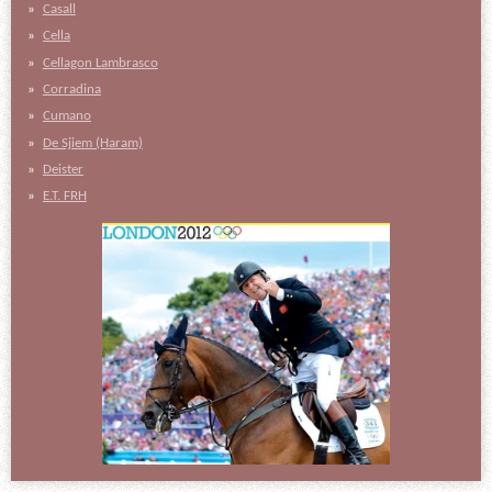
Casall
Cella
Cellagon Lambrasco
Corradina
Cumano
De Sjiem (Haram)
Deister
E.T. FRH