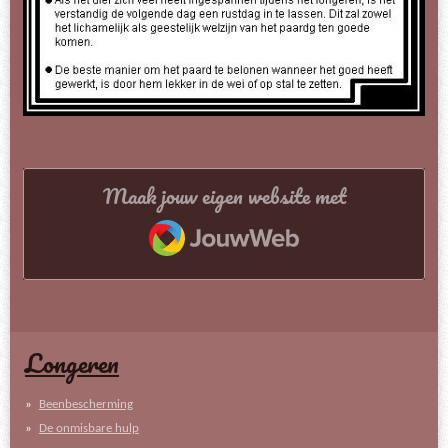
Maak jouw eigen website met
JouwWeb
Longeren
Beenbescherming
De onmisbare hulp