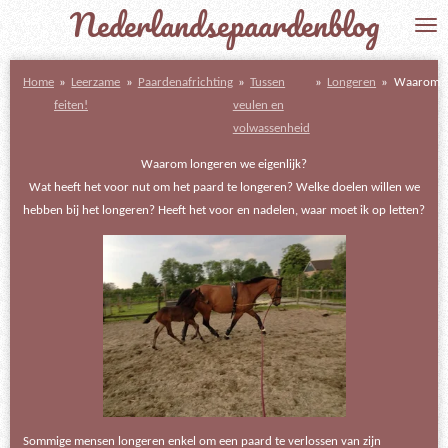
Nederlandsepaardenblog
Ga
direct
naar
Home
»
Leerzame
»
Paardenafrichting
»
Tussen
»
Longeren
»
Waarom?
de
feiten!
veulen en
hoofdinhoud
volwassenheid
Waarom longeren we eigenlijk?
Wat heeft het voor nut om het paard te longeren? Welke doelen willen we
hebben bij het longeren? Heeft het voor en nadelen, waar moet ik op letten?
Sommige mensen longeren enkel om een paard te verlossen van zijn