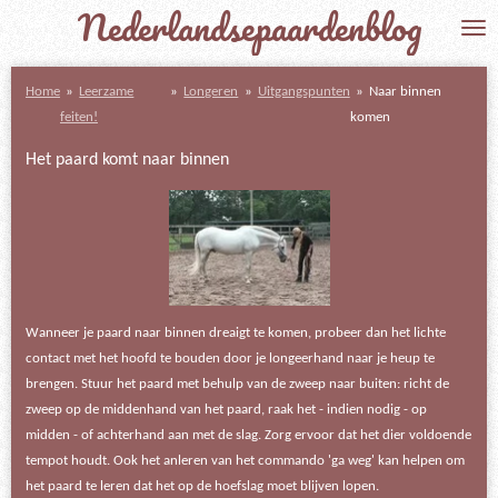
Nederlandsepaardenblog
Ga
direct
naar
Home
»
Leerzame
»
Longeren
»
Uitgangspunten
»
Naar binnen
de
feiten!
komen
hoofdinhoud
Het paard komt naar binnen
Wanneer je paard naar binnen dreaigt te komen, probeer dan het lichte
contact met het hoofd te bouden door je longeerhand naar je heup te
brengen. Stuur het paard met behulp van de zweep naar buiten: richt de
zweep op de middenhand van het paard, raak het - indien nodig - op
midden - of achterhand aan met de slag. Zorg ervoor dat het dier voldoende
tempot houdt. Ook het anleren van het commando 'ga weg' kan helpen om
het paard te leren dat het op de hoefslag moet blijven lopen.